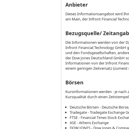
Anbieter
Dieses Informationsangebot wird Ihn
am Main, der Infront Financial Tech
Bezugsquelle/ Zeitangab
Die Informationen werden von der D
Infront Financial Technology GmbH g
und den Fondsgesellschaften, andere
der Dow Jones Deutschland GmbH sow
Informationen von der Infront Finan
einem geringen Zeitversatz (zumeist
Börsen
Kursinformationen werden - je nach a
Kursqualität durch einen Zeitstempel
Deutsche Börsen - Deutsche Börse,
Tradegate - Tradegate Exchange
FTSE - Financial Times Stock Excha
ASE - Athens Exchange
DOW JONES - Dow Jones & Compa