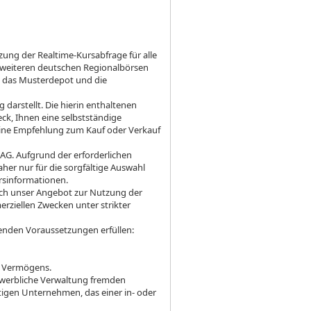
ng der Realtime-Kursabfrage für alle
d weiteren deutschen Regionalbörsen
, das Musterdepot und die
darstellt. Die hierin enthaltenen
ck, Ihnen eine selbstständige
eine Empfehlung zum Kauf oder Verkauf
AG. Aufgrund der erforderlichen
her nur für die sorgfältige Auswahl
ursinformationen.
ich unser Angebot zur Nutzung der
rziellen Zwecken unter strikter
enden Voraussetzungen erfüllen:
es Vermögens.
ewerbliche Verwaltung fremden
stigen Unternehmen, das einer in- oder