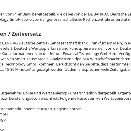
en von Ihrer Bank bereitgestellt, die dabei von der DZ BANK AG Deutsche Z
nology GmbH sowie von der genossenschaftliche Rechenzentrale unterstützt
en / Zeitversatz
Z BANK AG Deutsche Zentral-Genossenschaftsbank, Frankfurt am Main, in e
eliefert. Deutsche Wertpapierkurse und Fondspreise werden von der Deuts
 Kursinformationen von der Infront Financial Technology GmbH zur Verfüg
ie von SmartHouse Media, Analysen von dpa-AFX Wirtschaftsnachrichten 
cial Technology GmbH kommen. Berücksichtigen Sie bitte, dass bestimmte Fi
 ca. 15-30 Minuten) angezeigt werden. Zudem entsprechen viele Zeitangab
usgewählter Börse und Wertpapiertyp - unterschiedlich dargestellt. Ergänz
 bzw. Darstellungs-Icon ersichtlich. Folgende Kursdaten von Wertpapierbör
 Kassamarkt, boerse-stuttgart, Regionalbörsen
 GmbH
nge.
ny