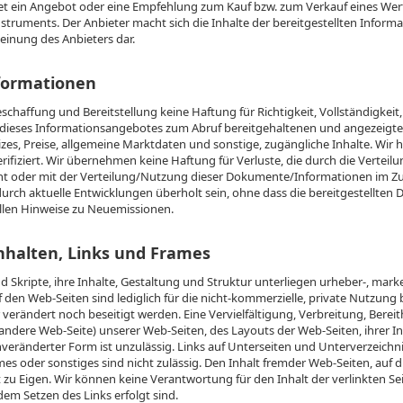
 ein Angebot oder eine Empfehlung zum Kauf bzw. zum Verkauf eines Wertp
truments. Der Anbieter macht sich die Inhalte der bereitgestellten Informat
einung des Anbieters dar.
nformationen
schaffung und Bereitstellung keine Haftung für Richtigkeit, Vollständigke
n dieses Informationsangebotes zum Abruf bereitgehaltenen und angezeigt
zes, Preise, allgemeine Marktdaten und sonstige, zugängliche Inhalte. Wir h
erifiziert. Wir übernehmen keine Haftung für Verluste, die durch die Verte
t oder mit der Verteilung/Nutzung dieser Dokumente/Informationen im 
ch aktuelle Entwicklungen überholt sein, ohne dass die bereitgestellte
ellen Hinweise zu Neuemissionen.
nhalten, Links und Frames
nd Skripte, ihre Inhalte, Gestaltung und Struktur unterliegen urheber-, ma
 den Web-Seiten sind lediglich für die nicht-kommerzielle, private Nutzun
rändert noch beseitigt werden. Eine Vervielfältigung, Verbreitung, Berei
ere Web-Seite) unserer Web-Seiten, des Layouts der Web-Seiten, ihrer Inh
nveränderter Form ist unzulässig. Links auf Unterseiten und Unterverzeichni
es oder sonstiges sind nicht zulässig. Den Inhalt fremder Web-Seiten, auf 
 zu Eigen. Wir können keine Verantwortung für den Inhalt der verlinkten S
dem Setzen des Links erfolgt sind.