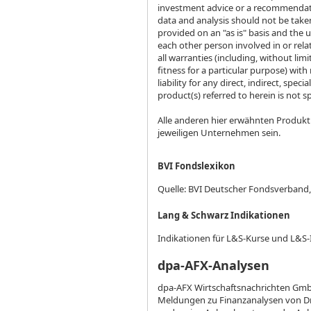
investment advice or a recommendatio
data and analysis should not be taken
provided on an "as is" basis and the u
each other person involved in or rela
all warranties (including, without lim
fitness for a particular purpose) with
liability for any direct, indirect, spe
product(s) referred to herein is not 
Alle anderen hier erwähnten Produk
jeweiligen Unternehmen sein.
BVI Fondslexikon
Quelle: BVI Deutscher Fondsverband
Lang & Schwarz Indikationen
Indikationen für L&S-Kurse und L&S-
dpa-AFX-Analysen
dpa-AFX Wirtschaftsnachrichten GmbH
Meldungen zu Finanzanalysen von Dri