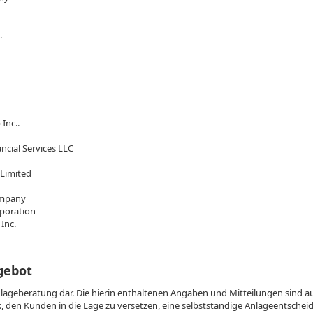
.
Inc..
ncial Services LLC
Limited
ompany
poration
Inc.
gebot
Anlageberatung dar. Die hierin enthaltenen Angaben und Mitteilungen sind a
 den Kunden in die Lage zu versetzen, eine selbstständige Anlageentscheidu