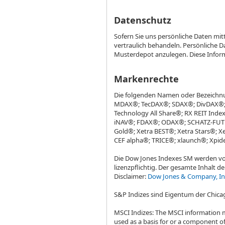
Datenschutz
Sofern Sie uns persönliche Daten mi
vertraulich behandeln. Persönliche 
Musterdepot anzulegen. Diese Inform
Markenrechte
Die folgenden Namen oder Bezeichn
MDAX®; TecDAX®; SDAX®; DivDAX®; 
Technology All Share®; RX REIT Ind
iNAV®; FDAX®; ODAX®; SCHATZ-FUTUR
Gold®; Xetra BEST®; Xetra Stars®; X
CEF alpha®; TRICE®; xlaunch®; Xpid
Die Dow Jones Indexes SM werden vo
lizenzpflichtig. Der gesamte Inhalt 
Disclaimer:
Dow Jones & Company, In
S&P Indizes sind Eigentum der Chicag
MSCI Indizes: The MSCI information 
used as a basis for or a component of