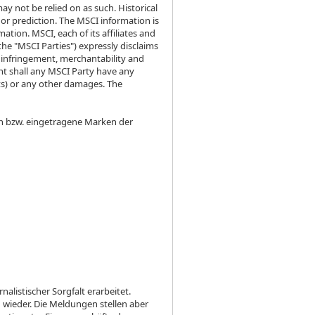
 not be relied on as such. Historical
 or prediction. The MSCI information is
ation. MSCI, each of its affiliates and
the "MSCI Parties") expressly disclaims
on infringement, merchantability and
ent shall any MSCI Party have any
ofits) or any other damages. The
n bzw. eingetragene Marken der
listischer Sorgfalt erarbeitet.
 wieder. Die Meldungen stellen aber