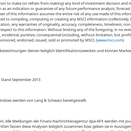
n to make (or refrain from making) any kind of investment decision and may
 as an indication or guarantee of any future performance analysis, forecast
ser of this information assumes the entire risk of any use made of this inform
ted to compiling, computing or creating any MSCI information (collectively, 
itation, any warranties of originality, accuracy, completeness, timeliness, n
 respect to this information. Without limiting any of the foregoing, in no ev
cial, incidental, punitive, consequential (including, without limitation, lost pr
sponsored, endorsed, issued, sold or promoted by MSCI. (
www.msci.com
)
tbezeichnungen dienen lediglich Identifikationszwecken und können Marke
, Stand September 2013
Indizes werden von Lang & Schwarz bereitgestellt.
, Alle Meldungen der Finanz-Nachrichtenagentur dpa-AFX werden mit journa
tten fassen diese Analysen lediglich zusammen bzw. geben sie in Auszügen