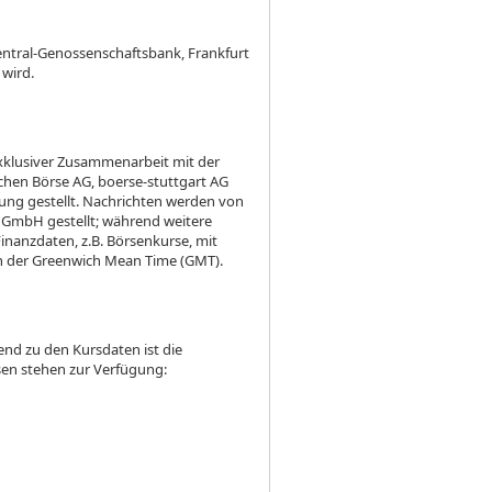
entral-Genossenschaftsbank, Frankfurt
 wird.
xklusiver Zusammenarbeit mit der
chen Börse AG, boerse-stuttgart AG
ung gestellt. Nachrichten werden von
GmbH gestellt; während weitere
nanzdaten, z.B. Börsenkurse, mit
en der Greenwich Mean Time (GMT).
end zu den Kursdaten ist die
sen stehen zur Verfügung: