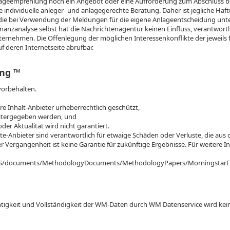
ageempfehlung noch ein Angebot oder eine Aufforderung zum Abschluss be
e individuelle anleger- und anlagegerechte Beratung. Daher ist jegliche Haft
ie bei Verwendung der Meldungen für die eigene Anlageentscheidung unt
nanzanalyse selbst hat die Nachrichtenagentur keinen Einfluss, verantwortlic
nternehmen. Die Offenlegung der möglichen Interessenkonflikte der jeweils f
 deren Internetseite abrufbar.
ng ™
vorbehalten.
n
hre Inhalt-Anbieter urheberrechtlich geschützt,
weitergegeben werden, und
oder Aktualität wird nicht garantiert.
e-Anbieter sind verantwortlich für etwaige Schäden oder Verluste, die au
r Vergangenheit ist keine Garantie für zukünftige Ergebnisse. Für weitere 
/US/documents/MethodologyDocuments/MethodologyPapers/Morningstar
ichtigkeit und Vollständigkeit der WM-Daten durch WM Datenservice wird 