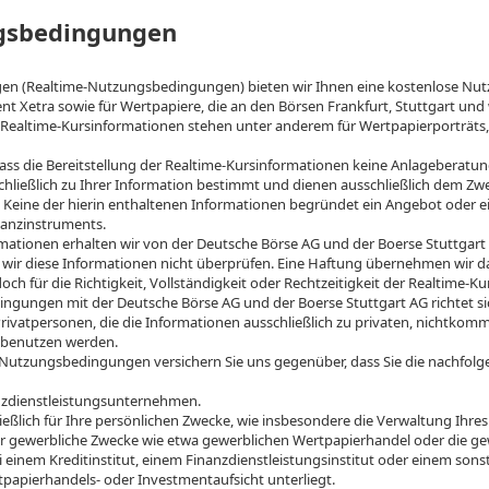
ngsbedingungen
n (Realtime-Nutzungsbedingungen) bieten wir Ihnen eine kostenlose Nutzu
t Xetra sowie für Wertpapiere, die an den Börsen Frankfurt, Stuttgart un
Realtime-Kursinformationen stehen unter anderem für Wertpapierporträts
ass die Bereitstellung der Realtime-Kursinformationen keine Anlageberatung 
hließlich zu Ihrer Information bestimmt und dienen ausschließlich dem Zwe
 Keine der hierin enthaltenen Informationen begründet ein Angebot oder 
nanzinstruments.
ationen erhalten wir von der Deutsche Börse AG und der Boerse Stuttgart 
 wir diese Informationen nicht überprüfen. Eine Haftung übernehmen wir da
doch für die Richtigkeit, Vollständigkeit oder Rechtzeitigkeit der Realtime-K
ngungen mit der Deutsche Börse AG und der Boerse Stuttgart AG richtet s
ivatpersonen, die die Informationen ausschließlich zu privaten, nichtkomme
 benutzen werden.
Nutzungsbedingungen versichern Sie uns gegenüber, dass Sie die nachfolg
nanzdienstleistungsunternehmen.
ießlich für Ihre persönlichen Zwecke, wie insbesondere die Verwaltung Ihr
für gewerbliche Zwecke wie etwa gewerblichen Wertpapierhandel oder die g
i einem Kreditinstitut, einem Finanzdienstleistungsinstitut oder einem son
tpapierhandels- oder Investmentaufsicht unterliegt.