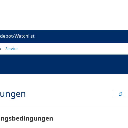
depot/Watchlist
n
Service
gungen
Inh
zungsbedingungen