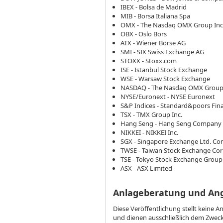
IBEX - Bolsa de Madrid
MIB - Borsa Italiana Spa
OMX - The Nasdaq OMX Group Inc
OBX - Oslo Bors
ATX - Wiener Börse AG
SMI - SIX Swiss Exchange AG
STOXX - Stoxx.com
ISE - Istanbul Stock Exchange
WSE - Warsaw Stock Exchange
NASDAQ - The Nasdaq OMX Group 
NYSE/Euronext - NYSE Euronext
S&P Indices - Standard&poors Fina
TSX - TMX Group Inc.
Hang Seng - Hang Seng Company 
NIKKEI - NIKKEI Inc.
SGX - Singapore Exchange Ltd. C
TWSE - Taiwan Stock Exchange Cor
TSE - Tokyo Stock Exchange Group 
ASX - ASX Limited
Anlageberatung und An
Diese Veröffentlichung stellt keine 
und dienen ausschließlich dem Zweck,