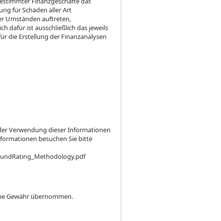
stimmter Finanzgeschäfte dar.
ung für Schäden aller Art
er Umständen auftreten,
h dafür ist ausschließlich das jeweils
ür die Erstellung der Finanzanalysen
s der Verwendung dieser Informationen
Informationen besuchen Sie bitte
FundRating_Methodology.pdf
keine Gewähr übernommen.