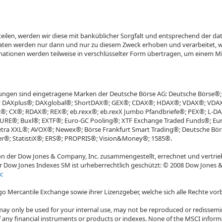
tteilen, werden wir diese mit banküblicher Sorgfalt und entsprechend der 
Daten werden nur dann und nur zu diesem Zweck erhoben und verarbeitet, we
ationen werden teilweise in verschlüsselter Form übertragen, um einem M
ungen sind eingetragene Marken der Deutsche Börse AG: Deutsche Börse®
DAXplus®; DAXglobal®; ShortDAX®; GEX®; CDAX®; HDAX®; VDAX®; VDAX-N
ex®; CX®; RDAX®; REX®; eb.rexx®; eb.rexX Jumbo Pfandbriefe®; PEX®; L-
E®; Buxl®; EXTF®; Euro-GC Pooling®; XTF Exchange Traded Funds®; Eur
etra XXL®; AVOX®; Newex®; Börse Frankfurt Smart Trading®; Deutsche Börs
er®; StatistiX®; ERS®; PROPRIS®; Vision&Money®; 1585®.
n der Dow Jones & Company, Inc. zusammengestellt, errechnet und vertrie
der Dow Jones Indexes SM ist urheberrechtlich geschützt: © 2008 Dow Jones 
c
o Mercantile Exchange sowie ihrer Lizenzgeber, welche sich alle Rechte vor
may only be used for your internal use, may not be reproduced or redissem
 any financial instruments or products or indexes. None of the MSCI informa