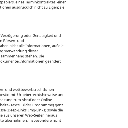
apiers, eines Terminkontraktes, einer
ionen ausdrücklich nicht zu Eigen; sie
it, Verzögerung oder Genauigkeit und
en Börsen- und
aben nicht alle Informationen, auf die
ilung/Verwendung dieser
Zusammenhang stehen. Die
n Dokumente/Informationen geändert
rken- und wettbewerbsrechtlichen
g bestimmt. Urheberrechtshinweise und
thaltung zum Abruf oder Online-
alte (Texte, Bilder, Programme) ganz
sse (Deep-Links, Img-Links) sowie die
die aus unseren Web-Seiten heraus
eite übernehmen, insbesondere nicht