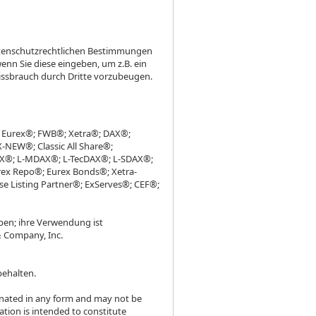
datenschutzrechtlichen Bestimmungen
nn Sie diese eingeben, um z.B. ein
issbrauch durch Dritte vorzubeugen.
; Eurex®; FWB®; Xetra®; DAX®;
EW®; Classic All Share®;
DAX®; L-MDAX®; L-TecDAX®; L-SDAX®;
ex Repo®; Eurex Bonds®; Xetra-
e Listing Partner®; ExServes®; CEF®;
ben; ihre Verwendung ist
& Company, Inc.
behalten.
inated in any form and may not be
tion is intended to constitute