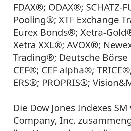
FDAX®; ODAX®; SCHATZ-FU
Pooling®; XTF Exchange T
Eurex Bonds®; Xetra-Gold®
Xetra XXL®; AVOX®; Newex
Trading®; Deutsche Börse 
CEF®; CEF alpha®; TRICE®;
ERS®; PROPRIS®; Vision&
Die Dow Jones Indexes SM
Company, Inc. zusammenges