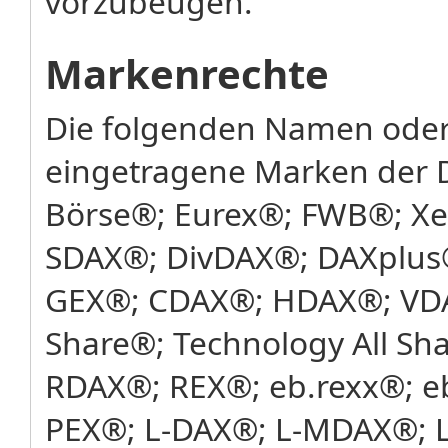
vorzubeugen.
Markenrechte
Die folgenden Namen oder
eingetragene Marken der 
Börse®; Eurex®; FWB®; X
SDAX®; DivDAX®; DAXplus
GEX®; CDAX®; HDAX®; VDA
Share®; Technology All Sh
RDAX®; REX®; eb.rexx®; e
PEX®; L-DAX®; L-MDAX®; L