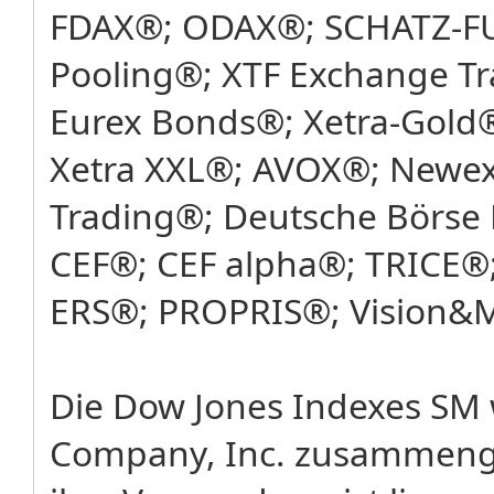
FDAX®; ODAX®; SCHATZ-FU
Pooling®; XTF Exchange T
Eurex Bonds®; Xetra-Gold®
Xetra XXL®; AVOX®; Newex
Trading®; Deutsche Börse 
CEF®; CEF alpha®; TRICE®;
ERS®; PROPRIS®; Vision&
Die Dow Jones Indexes SM
Company, Inc. zusammenges