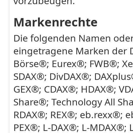
vorzubeugen.
Markenrechte
Die folgenden Namen oder
eingetragene Marken der 
Börse®; Eurex®; FWB®; X
SDAX®; DivDAX®; DAXplus
GEX®; CDAX®; HDAX®; VDA
Share®; Technology All Sh
RDAX®; REX®; eb.rexx®; e
PEX®; L-DAX®; L-MDAX®; L