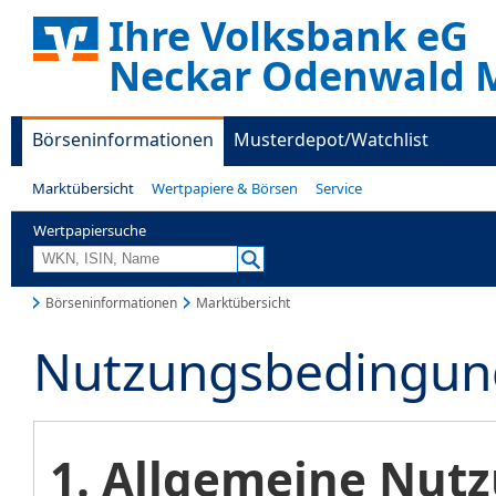
Ihre Volksbank eG
Neckar Odenwald M
Börseninformationen
Musterdepot/Watchlist
Marktübersicht
Wertpapiere & Börsen
Service
Wertpapiersuche
Börseninformationen
Marktübersicht
Nutzungsbedingun
1. Allgemeine Nu