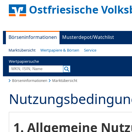
Ostfriesische Volks
Börseninformationen
Musterdepot/Watchlist
Marktübersicht
Wertpapiere & Börsen
Service
Wertpapiersuche
Börseninformationen
Marktübersicht
Nutzungsbedingun
1. Allgemeine Nu