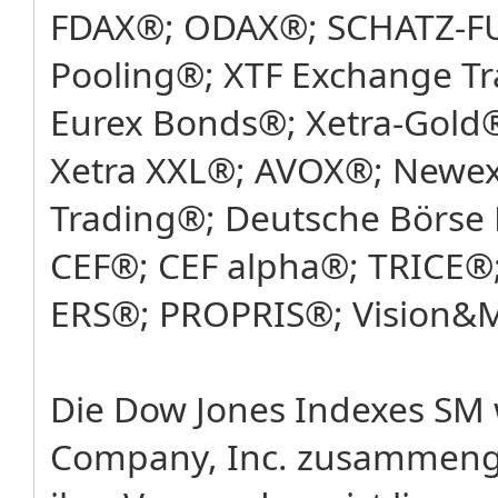
FDAX®; ODAX®; SCHATZ-FU
Pooling®; XTF Exchange T
Eurex Bonds®; Xetra-Gold®
Xetra XXL®; AVOX®; Newex
Trading®; Deutsche Börse 
CEF®; CEF alpha®; TRICE®;
ERS®; PROPRIS®; Vision&
Die Dow Jones Indexes SM
Company, Inc. zusammenges