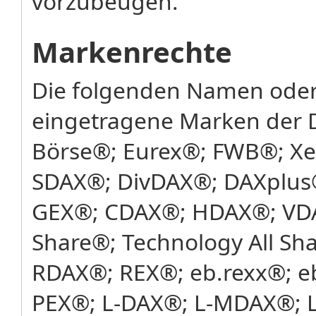
vorzubeugen.
Markenrechte
Die folgenden Namen oder
eingetragene Marken der 
Börse®; Eurex®; FWB®; X
SDAX®; DivDAX®; DAXplus
GEX®; CDAX®; HDAX®; VDA
Share®; Technology All Sh
RDAX®; REX®; eb.rexx®; e
PEX®; L-DAX®; L-MDAX®; L