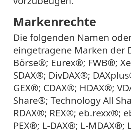
vorzubeugen.
Markenrechte
Die folgenden Namen oder
eingetragene Marken der 
Börse®; Eurex®; FWB®; X
SDAX®; DivDAX®; DAXplus
GEX®; CDAX®; HDAX®; VDA
Share®; Technology All Sh
RDAX®; REX®; eb.rexx®; e
PEX®; L-DAX®; L-MDAX®; L