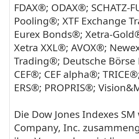
FDAX®; ODAX®; SCHATZ-FU
Pooling®; XTF Exchange T
Eurex Bonds®; Xetra-Gold®
Xetra XXL®; AVOX®; Newex
Trading®; Deutsche Börse 
CEF®; CEF alpha®; TRICE®;
ERS®; PROPRIS®; Vision&
Die Dow Jones Indexes SM
Company, Inc. zusammenges