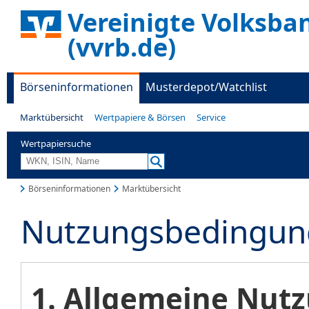
Vereinigte Volksba
(vvrb.de)
Börseninformationen
Musterdepot/Watchlist
Marktübersicht
Wertpapiere & Börsen
Service
Wertpapiersuche
Börseninformationen
Marktübersicht
Nutzungsbedingun
1. Allgemeine Nu