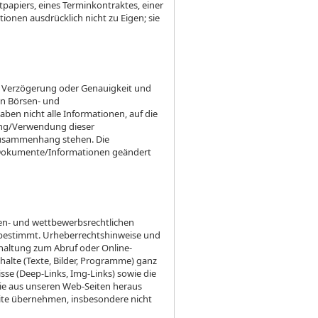
apiers, eines Terminkontraktes, einer
ionen ausdrücklich nicht zu Eigen; sie
it, Verzögerung oder Genauigkeit und
en Börsen- und
aben nicht alle Informationen, auf die
ilung/Verwendung dieser
Zusammenhang stehen. Die
n Dokumente/Informationen geändert
rken- und wettbewerbsrechtlichen
g bestimmt. Urheberrechtshinweise und
thaltung zum Abruf oder Online-
alte (Texte, Bilder, Programme) ganz
sse (Deep-Links, Img-Links) sowie die
die aus unseren Web-Seiten heraus
eite übernehmen, insbesondere nicht