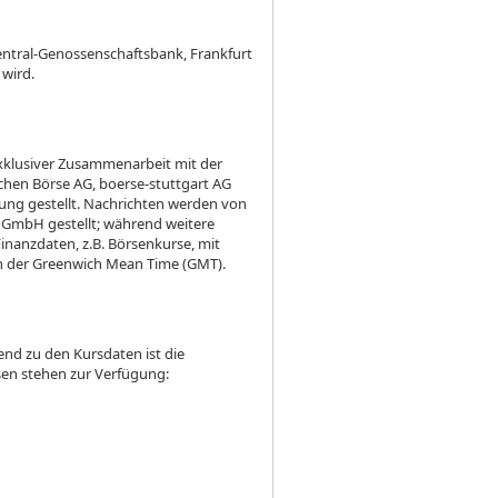
entral-Genossenschaftsbank, Frankfurt
 wird.
xklusiver Zusammenarbeit mit der
chen Börse AG, boerse-stuttgart AG
ung gestellt. Nachrichten werden von
GmbH gestellt; während weitere
nanzdaten, z.B. Börsenkurse, mit
en der Greenwich Mean Time (GMT).
end zu den Kursdaten ist die
sen stehen zur Verfügung: