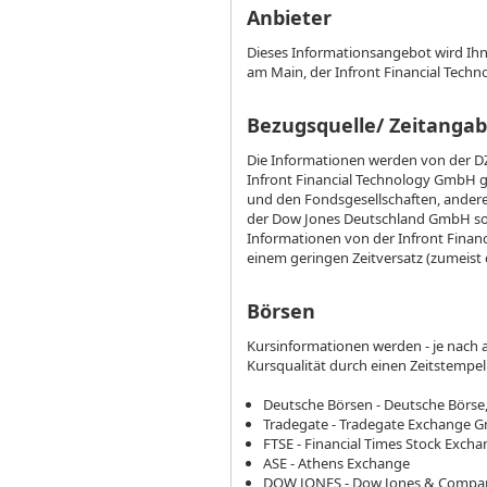
Anbieter
Dieses Informationsangebot wird Ihn
am Main, der Infront Financial Tech
Bezugsquelle/ Zeitangab
Die Informationen werden von der D
Infront Financial Technology GmbH g
und den Fondsgesellschaften, andere
der Dow Jones Deutschland GmbH sow
Informationen von der Infront Finan
einem geringen Zeitversatz (zumeist
Börsen
Kursinformationen werden - je nach a
Kursqualität durch einen Zeitstempel
Deutsche Börsen - Deutsche Börse,
Tradegate - Tradegate Exchange
FTSE - Financial Times Stock Excha
ASE - Athens Exchange
DOW JONES - Dow Jones & Compa