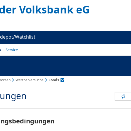
er Volksbank eG
depot/Watchlist
n
Service
Börsen
Wertpapiersuche
Fonds
gungen
Inh
zungsbedingungen