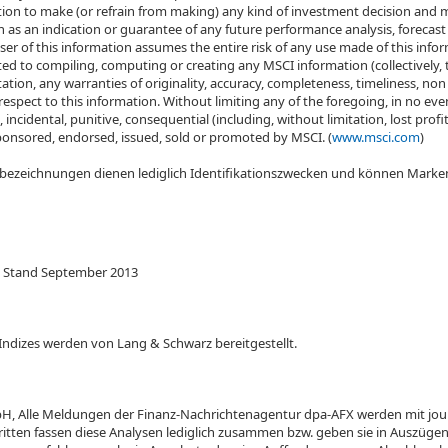
n to make (or refrain from making) any kind of investment decision and may
 as an indication or guarantee of any future performance analysis, forecast
ser of this information assumes the entire risk of any use made of this inform
ted to compiling, computing or creating any MSCI information (collectively, 
itation, any warranties of originality, accuracy, completeness, timeliness, n
 respect to this information. Without limiting any of the foregoing, in no ev
cial, incidental, punitive, consequential (including, without limitation, lost pr
sponsored, endorsed, issued, sold or promoted by MSCI. (
www.msci.com
)
tbezeichnungen dienen lediglich Identifikationszwecken und können Marke
, Stand September 2013
Indizes werden von Lang & Schwarz bereitgestellt.
, Alle Meldungen der Finanz-Nachrichtenagentur dpa-AFX werden mit journa
tten fassen diese Analysen lediglich zusammen bzw. geben sie in Auszügen