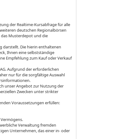
ng der Realtime-Kursabfrage für alle
d weiteren deutschen Regionalbörsen
, das Musterdepot und die
darstellt. Die hierin enthaltenen
ck, Ihnen eine selbstständige
eine Empfehlung zum Kauf oder Verkauf
AG. Aufgrund der erforderlichen
her nur für die sorgfältige Auswahl
ursinformationen.
ich unser Angebot zur Nutzung der
rziellen Zwecken unter strikter
enden Voraussetzungen erfüllen:
es Vermögens.
ewerbliche Verwaltung fremden
stigen Unternehmen, das einer in- oder