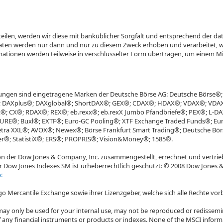
tteilen, werden wir diese mit banküblicher Sorgfalt und entsprechend der 
Daten werden nur dann und nur zu diesem Zweck erhoben und verarbeitet, we
ationen werden teilweise in verschlüsselter Form übertragen, um einem M
ungen sind eingetragene Marken der Deutsche Börse AG: Deutsche Börse®
DAXplus®; DAXglobal®; ShortDAX®; GEX®; CDAX®; HDAX®; VDAX®; VDAX-N
ex®; CX®; RDAX®; REX®; eb.rexx®; eb.rexX Jumbo Pfandbriefe®; PEX®; L-
E®; Buxl®; EXTF®; Euro-GC Pooling®; XTF Exchange Traded Funds®; Eur
etra XXL®; AVOX®; Newex®; Börse Frankfurt Smart Trading®; Deutsche Börs
er®; StatistiX®; ERS®; PROPRIS®; Vision&Money®; 1585®.
n der Dow Jones & Company, Inc. zusammengestellt, errechnet und vertrie
der Dow Jones Indexes SM ist urheberrechtlich geschützt: © 2008 Dow Jones 
c
o Mercantile Exchange sowie ihrer Lizenzgeber, welche sich alle Rechte vor
may only be used for your internal use, may not be reproduced or redissem
 any financial instruments or products or indexes. None of the MSCI informa