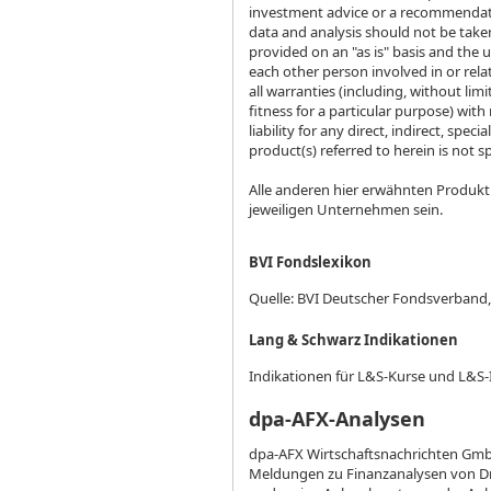
investment advice or a recommendatio
data and analysis should not be taken
provided on an "as is" basis and the u
each other person involved in or rela
all warranties (including, without lim
fitness for a particular purpose) with
liability for any direct, indirect, spe
product(s) referred to herein is not 
Alle anderen hier erwähnten Produk
jeweiligen Unternehmen sein.
BVI Fondslexikon
Quelle: BVI Deutscher Fondsverband
Lang & Schwarz Indikationen
Indikationen für L&S-Kurse und L&S-
dpa-AFX-Analysen
dpa-AFX Wirtschaftsnachrichten GmbH
Meldungen zu Finanzanalysen von Dri