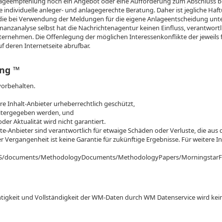
ageempfehlung noch ein Angebot oder eine Aufforderung zum Abschluss be
e individuelle anleger- und anlagegerechte Beratung. Daher ist jegliche Haft
ie bei Verwendung der Meldungen für die eigene Anlageentscheidung unt
nanzanalyse selbst hat die Nachrichtenagentur keinen Einfluss, verantwortlic
nternehmen. Die Offenlegung der möglichen Interessenkonflikte der jeweils f
 deren Internetseite abrufbar.
ng ™
vorbehalten.
n
hre Inhalt-Anbieter urheberrechtlich geschützt,
weitergegeben werden, und
oder Aktualität wird nicht garantiert.
e-Anbieter sind verantwortlich für etwaige Schäden oder Verluste, die au
r Vergangenheit ist keine Garantie für zukünftige Ergebnisse. Für weitere 
/US/documents/MethodologyDocuments/MethodologyPapers/Morningstar
ichtigkeit und Vollständigkeit der WM-Daten durch WM Datenservice wird 