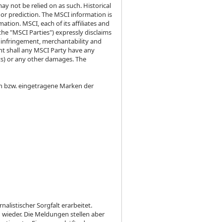
 not be relied on as such. Historical
 or prediction. The MSCI information is
ation. MSCI, each of its affiliates and
the "MSCI Parties") expressly disclaims
on infringement, merchantability and
ent shall any MSCI Party have any
ofits) or any other damages. The
n bzw. eingetragene Marken der
listischer Sorgfalt erarbeitet.
 wieder. Die Meldungen stellen aber