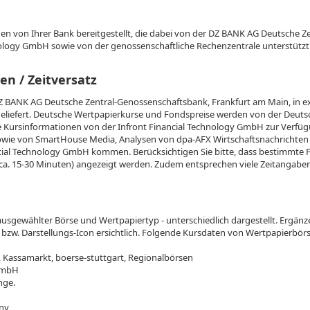
en von Ihrer Bank bereitgestellt, die dabei von der DZ BANK AG Deutsche Z
nology GmbH sowie von der genossenschaftliche Rechenzentrale unterstützt
en / Zeitversatz
Z BANK AG Deutsche Zentral-Genossenschaftsbank, Frankfurt am Main, in e
eliefert. Deutsche Wertpapierkurse und Fondspreise werden von der Deuts
 Kursinformationen von der Infront Financial Technology GmbH zur Verfüg
ie von SmartHouse Media, Analysen von dpa-AFX Wirtschaftsnachrichten 
cial Technology GmbH kommen. Berücksichtigen Sie bitte, dass bestimmte Fi
 ca. 15-30 Minuten) angezeigt werden. Zudem entsprechen viele Zeitangab
usgewählter Börse und Wertpapiertyp - unterschiedlich dargestellt. Ergänz
 bzw. Darstellungs-Icon ersichtlich. Folgende Kursdaten von Wertpapierbör
 Kassamarkt, boerse-stuttgart, Regionalbörsen
 GmbH
nge.
ny