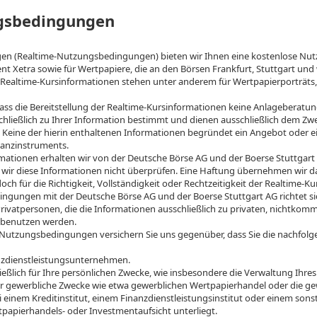
ngsbedingungen
n (Realtime-Nutzungsbedingungen) bieten wir Ihnen eine kostenlose Nutzu
t Xetra sowie für Wertpapiere, die an den Börsen Frankfurt, Stuttgart un
Realtime-Kursinformationen stehen unter anderem für Wertpapierporträts
ass die Bereitstellung der Realtime-Kursinformationen keine Anlageberatung 
hließlich zu Ihrer Information bestimmt und dienen ausschließlich dem Zwe
 Keine der hierin enthaltenen Informationen begründet ein Angebot oder 
nanzinstruments.
ationen erhalten wir von der Deutsche Börse AG und der Boerse Stuttgart 
 wir diese Informationen nicht überprüfen. Eine Haftung übernehmen wir da
doch für die Richtigkeit, Vollständigkeit oder Rechtzeitigkeit der Realtime-K
ngungen mit der Deutsche Börse AG und der Boerse Stuttgart AG richtet s
ivatpersonen, die die Informationen ausschließlich zu privaten, nichtkomme
 benutzen werden.
Nutzungsbedingungen versichern Sie uns gegenüber, dass Sie die nachfolg
nanzdienstleistungsunternehmen.
ießlich für Ihre persönlichen Zwecke, wie insbesondere die Verwaltung Ihr
für gewerbliche Zwecke wie etwa gewerblichen Wertpapierhandel oder die g
i einem Kreditinstitut, einem Finanzdienstleistungsinstitut oder einem son
tpapierhandels- oder Investmentaufsicht unterliegt.