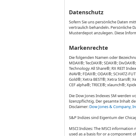
Datenschutz
Sofern Sie uns persönliche Daten mi
vertraulich behandeln. Persönliche 
Musterdepot anzulegen. Diese Inform
Markenrechte
Die folgenden Namen oder Bezeichn
MDAX®; TecDAX®; SDAX®; DivDAX®; 
Technology All Share®; RX REIT Ind
iNAV®; FDAX®; ODAX®; SCHATZ-FUTUR
Gold®; Xetra BEST®; Xetra Stars®; X
CEF alpha®; TRICE®; xlaunch®; Xpid
Die Dow Jones Indexes SM werden vo
lizenzpflichtig. Der gesamte Inhalt 
Disclaimer:
Dow Jones & Company, In
S&P Indizes sind Eigentum der Chicag
MSCI Indizes: The MSCI information 
used as a basis for or a component of