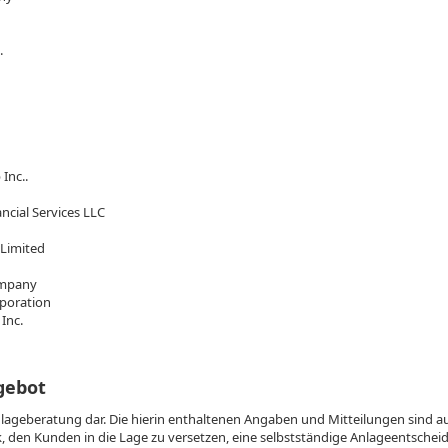
.
Inc..
ncial Services LLC
Limited
ompany
poration
Inc.
gebot
Anlageberatung dar. Die hierin enthaltenen Angaben und Mitteilungen sind a
 den Kunden in die Lage zu versetzen, eine selbstständige Anlageentscheidu