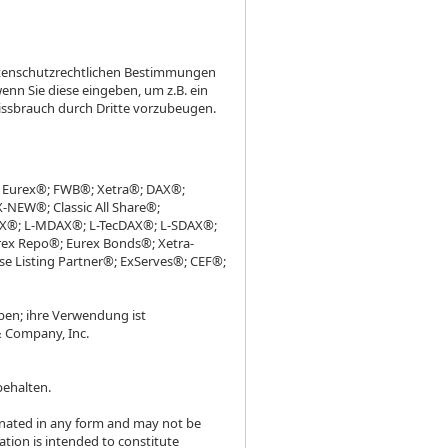
datenschutzrechtlichen Bestimmungen
nn Sie diese eingeben, um z.B. ein
issbrauch durch Dritte vorzubeugen.
; Eurex®; FWB®; Xetra®; DAX®;
EW®; Classic All Share®;
DAX®; L-MDAX®; L-TecDAX®; L-SDAX®;
ex Repo®; Eurex Bonds®; Xetra-
e Listing Partner®; ExServes®; CEF®;
ben; ihre Verwendung ist
& Company, Inc.
behalten.
inated in any form and may not be
tion is intended to constitute