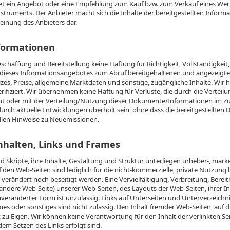
 ein Angebot oder eine Empfehlung zum Kauf bzw. zum Verkauf eines Wertp
truments. Der Anbieter macht sich die Inhalte der bereitgestellten Informat
einung des Anbieters dar.
nformationen
schaffung und Bereitstellung keine Haftung für Richtigkeit, Vollständigke
n dieses Informationsangebotes zum Abruf bereitgehaltenen und angezeigt
zes, Preise, allgemeine Marktdaten und sonstige, zugängliche Inhalte. Wir h
erifiziert. Wir übernehmen keine Haftung für Verluste, die durch die Verte
t oder mit der Verteilung/Nutzung dieser Dokumente/Informationen im 
ch aktuelle Entwicklungen überholt sein, ohne dass die bereitgestellte
ellen Hinweise zu Neuemissionen.
nhalten, Links und Frames
nd Skripte, ihre Inhalte, Gestaltung und Struktur unterliegen urheber-, ma
 den Web-Seiten sind lediglich für die nicht-kommerzielle, private Nutzun
rändert noch beseitigt werden. Eine Vervielfältigung, Verbreitung, Berei
ere Web-Seite) unserer Web-Seiten, des Layouts der Web-Seiten, ihrer Inh
nveränderter Form ist unzulässig. Links auf Unterseiten und Unterverzeichni
es oder sonstiges sind nicht zulässig. Den Inhalt fremder Web-Seiten, auf 
 zu Eigen. Wir können keine Verantwortung für den Inhalt der verlinkten S
dem Setzen des Links erfolgt sind.