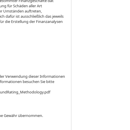
stimmter Finanzgeschäfte dar.
ung für Schäden aller Art
er Umständen auftreten,
h dafür ist ausschließlich das jeweils
ür die Erstellung der Finanzanalysen
s der Verwendung dieser Informationen
Informationen besuchen Sie bitte
FundRating_Methodology.pdf
keine Gewähr übernommen.