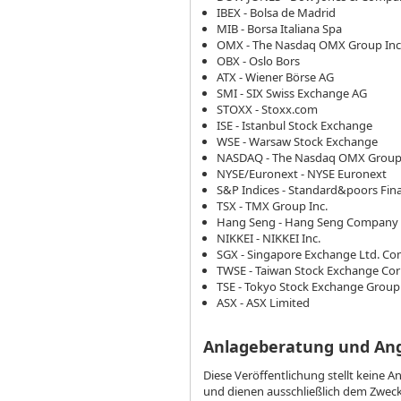
IBEX - Bolsa de Madrid
MIB - Borsa Italiana Spa
OMX - The Nasdaq OMX Group Inc
OBX - Oslo Bors
ATX - Wiener Börse AG
SMI - SIX Swiss Exchange AG
STOXX - Stoxx.com
ISE - Istanbul Stock Exchange
WSE - Warsaw Stock Exchange
NASDAQ - The Nasdaq OMX Group 
NYSE/Euronext - NYSE Euronext
S&P Indices - Standard&poors Fina
TSX - TMX Group Inc.
Hang Seng - Hang Seng Company 
NIKKEI - NIKKEI Inc.
SGX - Singapore Exchange Ltd. C
TWSE - Taiwan Stock Exchange Cor
TSE - Tokyo Stock Exchange Group 
ASX - ASX Limited
Anlageberatung und An
Diese Veröffentlichung stellt keine 
und dienen ausschließlich dem Zweck,