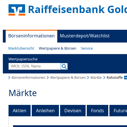
Raiffeisenbank Gold
Börseninformationen
Musterdepot/Watchlist
Marktübersicht
Wertpapiere & Börsen
Service
Wertpapiersuche
Börseninformationen
Wertpapiere & Börsen
Märkte
Rohstoffe
Märkte
Aktien
Anleihen
Devisen
Fonds
Futur