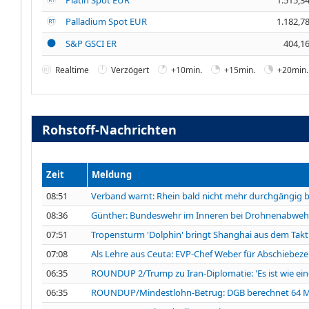
Palladium Spot EUR
1.182,7
S&P GSCI ER
404,1
Realtime
Verzögert
+10min.
+15min.
+20min.
Rohstoff-Nachrichten
Zeit
Meldung
08:51
Verband warnt: Rhein bald nicht mehr durchgängig 
08:36
Günther: Bundeswehr im Inneren bei Drohnenabwehr
07:51
Tropensturm 'Dolphin' bringt Shanghai aus dem Takt
07:08
Als Lehre aus Ceuta: EVP-Chef Weber für Abschiebez
06:35
ROUNDUP 2/Trump zu Iran-Diplomatie: 'Es ist wie ein
06:35
ROUNDUP/Mindestlohn-Betrug: DGB berechnet 64 Mi