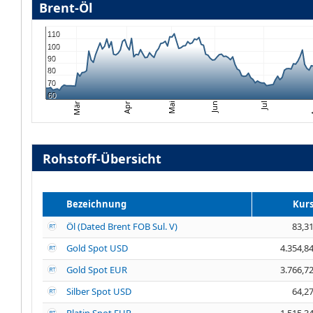
Brent-Öl
110
100
90
80
70
60
Mai
A
Apr
Jul
Mär
Jun
Rohstoff-Übersicht
Bezeichnung
Kur
Öl (Dated Brent FOB Sul. V)
83,3
Gold Spot USD
4.354,8
Gold Spot EUR
3.766,7
Silber Spot USD
64,2
Platin Spot EUR
1.515,3