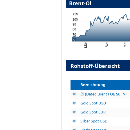
Brent-Öl
110
100
90
80
70
60
Apr
Mai
Mär
Rohstoff-Übersicht
Bezeichnung
Öl (Dated Brent FOB Sul. V)
Gold Spot USD
Gold Spot EUR
Silber Spot USD
Platin Spot EUR