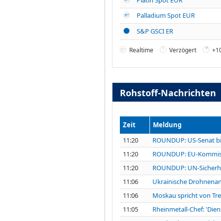
Palladium Spot EUR
S&P GSCI ER
Realtime
Verzögert
+1
Rohstoff-Nachrichten
Zeit
Meldung
11:20
ROUNDUP: US-Senat bil
11:20
ROUNDUP: EU-Kommissar
11:20
ROUNDUP: UN-Sicherheit
11:06
Ukrainische Drohnenangr
11:06
Moskau spricht von Tref
11:05
Rheinmetall-Chef: 'Dien