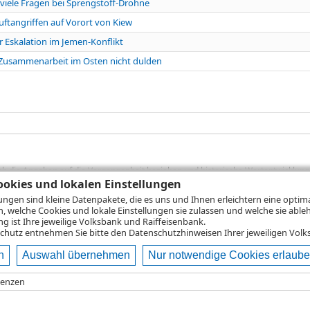
 viele Fragen bei Sprengstoff-Drohne
Luftangriffen auf Vorort von Kiew
 Eskalation im Jemen-Konflikt
Zusammenarbeit im Osten nicht dulden
sich die Angaben auf die Vergangenheit beziehen und historische Wertentwicklunge
okies und lokalen Einstellungen
rformanceangaben handelt es sich stets um Bruttowertangaben. Bei Bruttowertang
), die beim Erwerb von Wertpapieren in der Regel anfallen, nicht berücksichti
lungen sind kleine Datenpakete, die es uns und Ihnen erleichtern eine opti
lungsrechner können Sie auf den einzelnen Wertpapierseiten Ihre individuell b
n, welche Cookies und lokale Einstellungen sie zulassen und welche sie able
gung sämtlicher Transaktionskosten und etwaigen Depotgebühren ergibt, errechne
 ist Ihre jeweilige Volksbank und Raiffeisenbank.
ungsschwankungen steigen oder fallen.
chutz
entnehmen Sie bitte den Datenschutzhinweisen Ihrer jeweiligen Volks
n
Auswahl übernehmen
Nur notwendige Cookies erlaub
ie
Nutzungsbedingungen
Impressum
Datenschutz
Hilfe
renzen