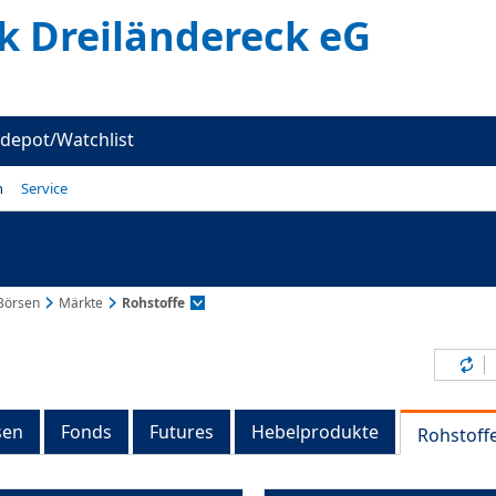
k Dreiländereck eG
depot/Watchlist
n
Service
Börsen
Märkte
Rohstoffe
Inh
sen
Fonds
Futures
Hebelprodukte
Rohstoff