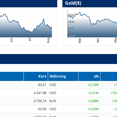
Gold($)
5000
4500
4000
3500
Mär
Ma
Jun
Apr
Aug
Jul
Kurs
Währung
±%
83,31
USD
+2,16%
+
4.341,98
USD
+2,41%
+102
3.756,74
EUR
+2,08%
+76
63,59
USD
+3,33%
+
1.523,46
EUR
+1,28%
+19