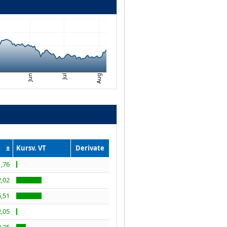
i
Jul
Jun
Aug
±
Kursv. VT
Derivate
1,76
,02
,51
2,05
,25