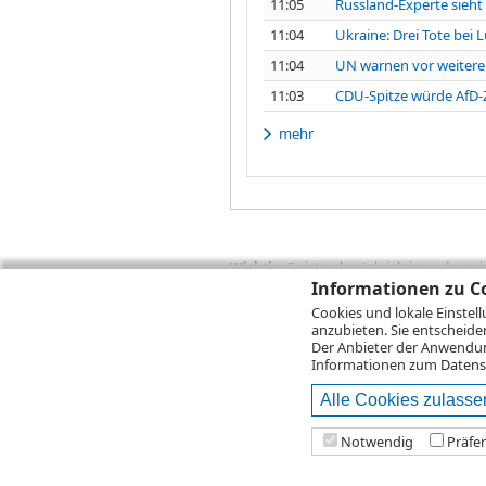
11:05
Russland-Experte sieht
11:04
Ukraine: Drei Tote bei 
11:04
UN warnen vor weiterer
11:03
CDU-Spitze würde AfD-
mehr
Wichtig:
Es ist zu berücksichtigen, dass 
Informationen zu Co
zukünftige Ergebnisse darstellen. Bei Pe
Provisionen, Gebühren und andere Entgelte
Cookies und lokale Einstel
Depotgebühren hinzu. Mit dem Wertentwick
anzubieten. Sie entscheide
Performance, die sich unter Berücksichti
Der Anbieter der Anwendung
kann die Rendite zudem infolge von Währ
Informationen zum
Datens
Alle Cookies zulasse
© 2026
DZ BANK AG
Bitte beachten Sie d
Notwendig
Präfe
2026 Infront Financial Technology GmbH