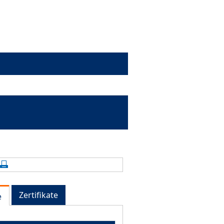
alte aktualisieren
Seite drucken
Zertifikate
e