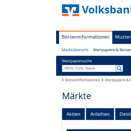
Volksban
Börseninformationen
Muster
Marktübersicht
Wertpapiere & Börse
Wertpapiersuche
Börseninformationen
Wertpapiere & 
Märkte
Aktien
Anleihen
Devi