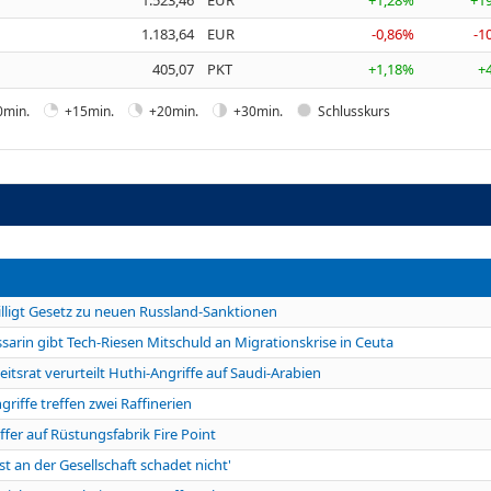
1.183,64
EUR
-0,86%
-1
405,07
PKT
+1,18%
+
0min.
+15min.
+20min.
+30min.
Schlusskurs
ligt Gesetz zu neuen Russland-Sanktionen
in gibt Tech-Riesen Mitschuld an Migrationskrise in Ceuta
srat verurteilt Huthi-Angriffe auf Saudi-Arabien
iffe treffen zwei Raffinerien
fer auf Rüstungsfabrik Fire Point
st an der Gesellschaft schadet nicht'