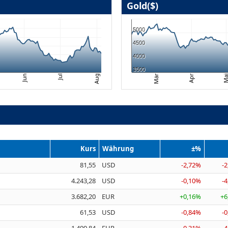
Gold($)
5000
4500
4000
3500
Aug
Ma
Apr
Jul
Mär
Jun
Kurs
Währung
±%
81,55
USD
-2,72%
-2
4.243,28
USD
-0,10%
-4
3.682,20
EUR
+0,16%
+6
61,53
USD
-0,84%
-0
1.499,84
EUR
-0,31%
-4