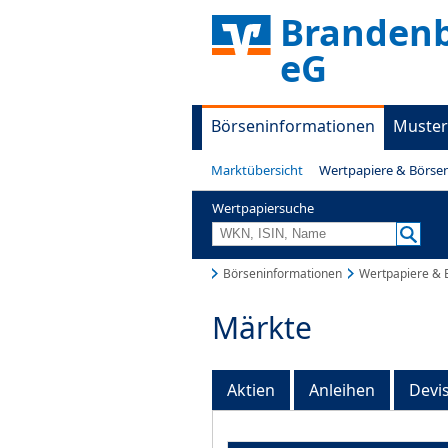
Brandenb
eG
Börseninformationen
Muster
Marktübersicht
Wertpapiere & Börse
Wertpapiersuche
Börseninformationen
Wertpapiere & 
Märkte
Aktien
Anleihen
Devi