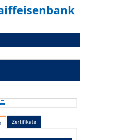
aiffeisenbank
alte aktualisieren
Seite drucken
Zertifikate
e