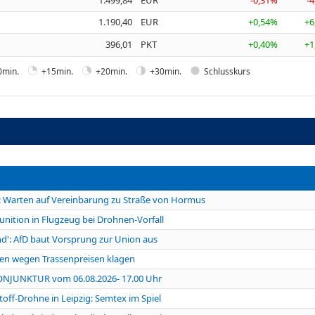
1.190,40
EUR
+0,54%
+6
396,01
PKT
+0,40%
+1
0min.
+15min.
+20min.
+30min.
Schlusskurs
arten auf Vereinbarung zu Straße von Hormus
ition in Flugzeug bei Drohnen-Vorfall
d': AfD baut Vorsprung zur Union aus
len wegen Trassenpreisen klagen
KONJUNKTUR vom 06.08.2026- 17.00 Uhr
f-Drohne in Leipzig: Semtex im Spiel