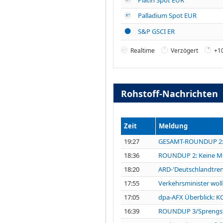
Palladium Spot EUR
S&P GSCI ER
Realtime
Verzögert
+1
Rohstoff-Nachrichten
Zeit
Meldung
19:27
GESAMT-ROUNDUP 2: W
18:36
ROUNDUP 2: Keine Mun
18:20
ARD-'Deutschlandtren
17:55
Verkehrsminister wol
17:05
dpa-AFX Überblick: 
16:39
ROUNDUP 3/Sprengstof