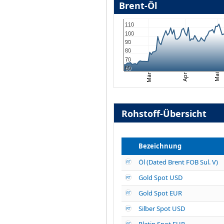
Brent-Öl
110
100
90
80
70
60
Mai
Apr
Mär
Rohstoff-Übersicht
Bezeichnung
Öl (Dated Brent FOB Sul. V)
Gold Spot USD
Gold Spot EUR
Silber Spot USD
Platin Spot EUR