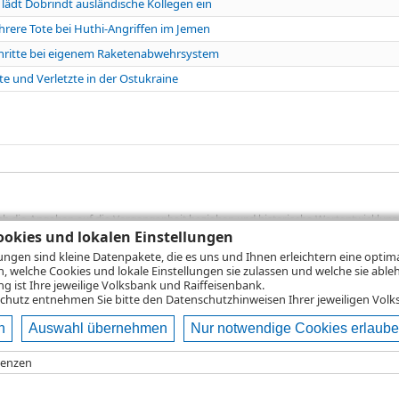
lädt Dobrindt ausländische Kollegen ein
hrere Tote bei Huthi-Angriffen im Jemen
schritte bei eigenem Raketenabwehrsystem
te und Verletzte in der Ostukraine
sich die Angaben auf die Vergangenheit beziehen und historische Wertentwicklunge
okies und lokalen Einstellungen
rformanceangaben handelt es sich stets um Bruttowertangaben. Bei Bruttowertang
), die beim Erwerb von Wertpapieren in der Regel anfallen, nicht berücksichti
lungen sind kleine Datenpakete, die es uns und Ihnen erleichtern eine opti
lungsrechner können Sie auf den einzelnen Wertpapierseiten Ihre individuell b
n, welche Cookies und lokale Einstellungen sie zulassen und welche sie able
gung sämtlicher Transaktionskosten und etwaigen Depotgebühren ergibt, errechne
 ist Ihre jeweilige Volksbank und Raiffeisenbank.
ungsschwankungen steigen oder fallen.
chutz
entnehmen Sie bitte den Datenschutzhinweisen Ihrer jeweiligen Volks
n
Auswahl übernehmen
Nur notwendige Cookies erlaub
ie
Nutzungsbedingungen
Datenschutz
Hilfe
renzen