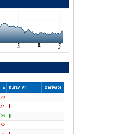
Aug
i
Jul
Jun
±
Kursv. VT
Derivate
,28
,11
,04
,52
,71