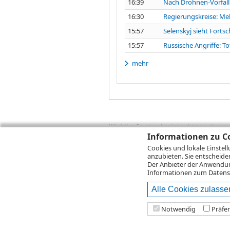
16:39
Nach Drohnen-Vorfall 
16:30
Regierungskreise: Me
15:57
Selenskyj sieht Fort
15:57
Russische Angriffe: To
mehr
Wichtig:
Es ist zu berücksichtigen, dass 
Informationen zu Co
zukünftige Ergebnisse darstellen. Bei Pe
Provisionen, Gebühren und andere Entgelte
Cookies und lokale Einstel
Depotgebühren hinzu. Mit dem Wertentwick
anzubieten. Sie entscheide
Performance, die sich unter Berücksichti
Der Anbieter der Anwendung
kann die Rendite zudem infolge von Währ
Informationen zum
Datens
Alle Cookies zulasse
© 2026
DZ BANK AG
Bitte beachten Sie d
Notwendig
Präfe
2026 Infront Financial Technology GmbH