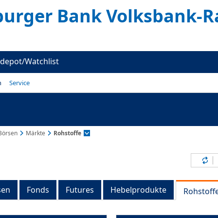
urger Bank Volksbank-R
depot/Watchlist
n
Service
Börsen
Märkte
Rohstoffe
Inh
sen
Fonds
Futures
Hebelprodukte
Rohstoff