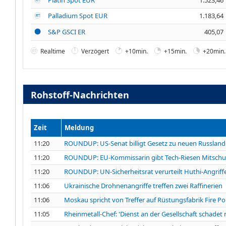
Palladium Spot EUR
1.183,64
S&P GSCI ER
405,07
Realtime
Verzögert
+10min.
+15min.
+20min.
Rohstoff-Nachrichten
Zeit
Meldung
11:20
ROUNDUP: US-Senat billigt Gesetz zu neuen Russlan
11:20
ROUNDUP: EU-Kommissarin gibt Tech-Riesen Mitschuld
11:20
ROUNDUP: UN-Sicherheitsrat verurteilt Huthi-Angriffe
11:06
Ukrainische Drohnenangriffe treffen zwei Raffinerien
11:06
Moskau spricht von Treffer auf Rüstungsfabrik Fire Po
11:05
Rheinmetall-Chef: 'Dienst an der Gesellschaft schadet n