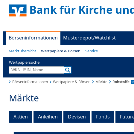
Bank für Kirche un
Börseninformationen
Musterdepot/Watchlist
Marktübersicht
Wertpapiere & Börsen
Service
Wertpapiersuche
Börseninformationen
Wertpapiere & Börsen
Märkte
Rohstoffe
Märkte
Aktien
Anleihen
Devisen
Fonds
Futur