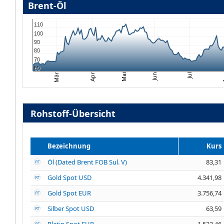
Brent-Öl
110
100
90
80
70
60
Apr
Jun
Mai
A
Jul
Mär
Rohstoff-Übersicht
Bezeichnung
Kurs
Öl (Dated Brent FOB Sul. V)
83,31
Gold Spot USD
4.341,98
Gold Spot EUR
3.756,74
Silber Spot USD
63,59
Platin Spot EUR
1.523,46