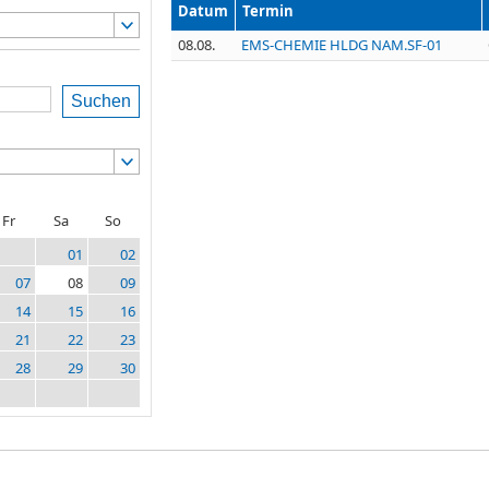
Datum
Termin
08.08.
EMS-CHEMIE HLDG NAM.SF-01
Suchen
Fr
Sa
So
01
02
07
08
09
14
15
16
21
22
23
28
29
30