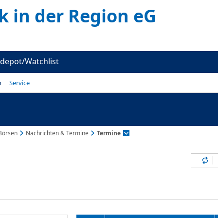
k in der Region eG
depot/Watchlist
n
Service
Börsen
Nachrichten & Termine
Termine
Inh