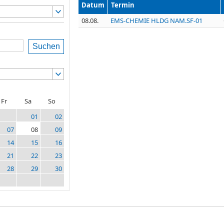
Datum
Termin
08.08.
EMS-CHEMIE HLDG NAM.SF-01
Suchen
Fr
Sa
So
01
02
07
08
09
14
15
16
21
22
23
28
29
30