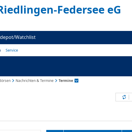
Riedlingen-Federsee eG
depot/Watchlist
n
Service
Börsen
Nachrichten & Termine
Termine
Inh