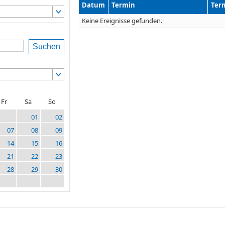
Datum
Termin
Ter
Keine Ereignisse gefunden.
Suchen
Fr
Sa
So
01
02
07
08
09
14
15
16
21
22
23
28
29
30