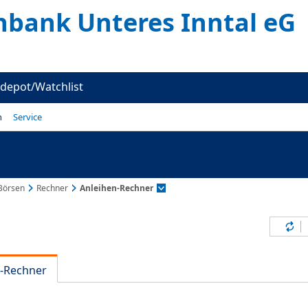
enbank Unteres Inntal eG
depot/Watchlist
n
Service
Börsen
Rechner
Anleihen-Rechner
Inh
n-Rechner