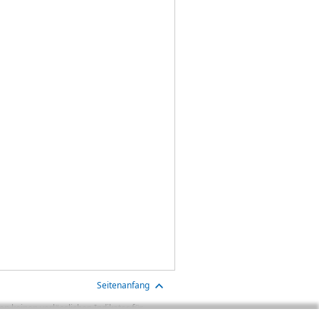
Seitenanfang
n keinen verlässlichen Indikator für