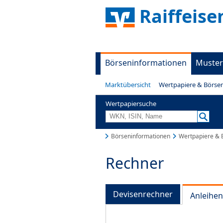
Raiffeis
Börseninformationen
Muster
Marktübersicht
Wertpapiere & Börse
Wertpapiersuche
Börseninformationen
Wertpapiere & 
Rechner
Devisenrechner
Anleihe