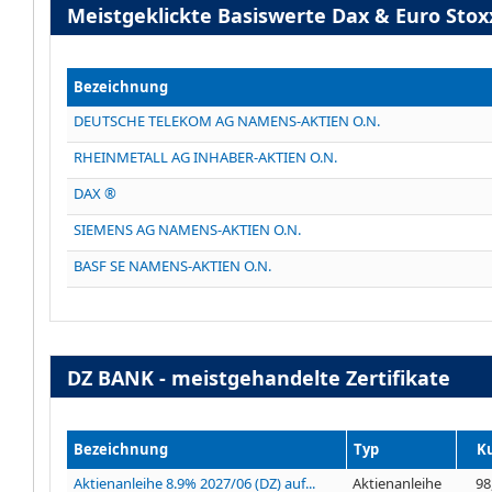
Meistgeklickte Basiswerte Dax & Euro Stox
Bezeichnung
DEUTSCHE TELEKOM AG NAMENS-AKTIEN O.N.
RHEINMETALL AG INHABER-AKTIEN O.N.
DAX ®
SIEMENS AG NAMENS-AKTIEN O.N.
BASF SE NAMENS-AKTIEN O.N.
DZ BANK - meistgehandelte Zertifikate
Bezeichnung
Typ
K
Aktienanleihe 8.9% 2027/06 (DZ) auf...
Aktienanleihe
98