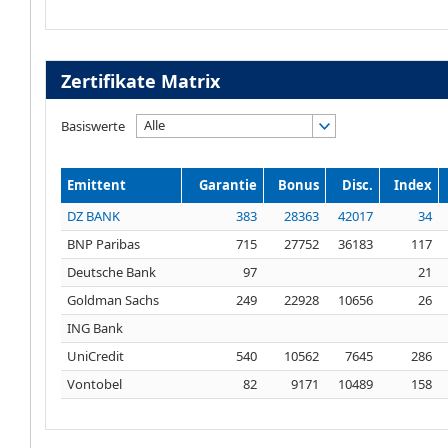
Zertifikate Matrix
Alle
Basiswerte
Emittent
Garantie
Bonus
Disc.
Index
DZ BANK
383
28363
42017
34
BNP Paribas
715
27752
36183
117
Deutsche Bank
97
21
Goldman Sachs
249
22928
10656
26
ING Bank
UniCredit
540
10562
7645
286
Vontobel
82
9171
10489
158