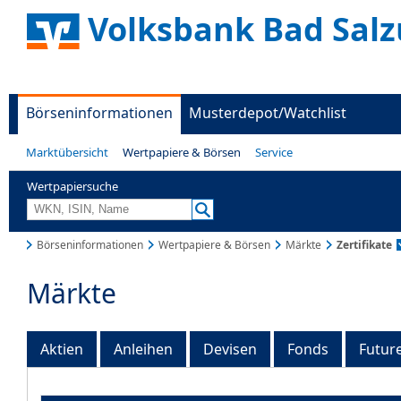
Volksbank Bad Salz
Börseninformationen
Musterdepot/Watchlist
Marktübersicht
Wertpapiere & Börsen
Service
Wertpapiersuche
Börseninformationen
Wertpapiere & Börsen
Märkte
Zertifikate
Märkte
Aktien
Anleihen
Devisen
Fonds
Futur