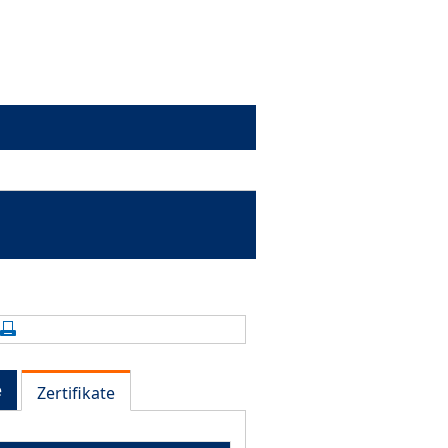
alte aktualisieren
Seite drucken
e
Zertifikate