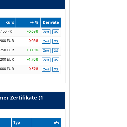
Kurs
+/- %
Derivate
,450 PKT
+0,69%
9900 EUR
-0,03%
0250 EUR
+0,15%
9200 EUR
+1,70%
2000 EUR
-0,57%
er Zertifikate (1
Typ
±%