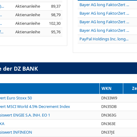
Bayer AG long FaktorZert ...
...
Aktienanleihe
89,37
Bayer AG long FaktorZert ...
..
Aktienanleihe
98,79
Bayer AG long FaktorZert ...
..
Aktienanleihe
102,30
Bayer AG long FaktorZert ...
..
Aktienanleihe
95,76
PayPal Holdings Inc. long...
e der DZ BANK
WKN
Ze
wert Euro Stoxx 50
DN33W9
swert MSCI World 4.5% Decrement Index
DN35DB
asiswert ENGIE S.A. INH. EO 1
DN363G
AXA
DN363E
Basiswert INFINEON
DN37JE