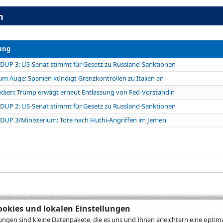
n
ung
UP 3: US-Senat stimmt für Gesetz zu Russland-Sanktionen
m Auge: Spanien kündigt Grenzkontrollen zu Italien an
dien: Trump erwägt erneut Entlassung von Fed-Vorständin
UP 2: US-Senat stimmt für Gesetz zu Russland-Sanktionen
UP 3/Ministerium: Tote nach Huthi-Angriffen im Jemen
sich die Angaben auf die Vergangenheit beziehen und historische Wertentwicklunge
rformanceangaben handelt es sich stets um Bruttowertangaben. Bei Bruttowertang
okies und lokalen Einstellungen
), die beim Erwerb von Wertpapieren in der Regel anfallen, nicht berücksichti
lungen sind kleine Datenpakete, die es uns und Ihnen erleichtern eine opti