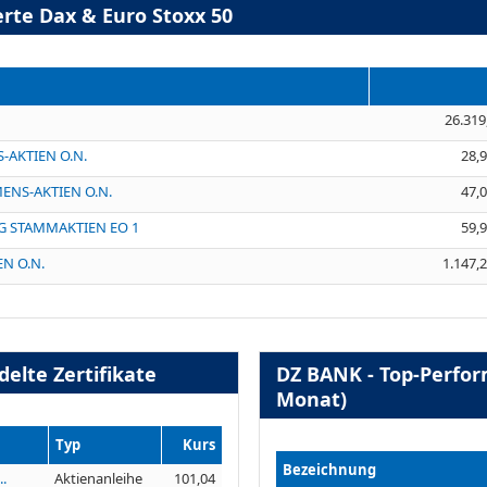
rte Dax & Euro Stoxx 50
26.319
AKTIEN O.N.
28,
NS-AKTIEN O.N.
47,
G STAMMAKTIEN EO 1
59,
N O.N.
1.147,
elte Zertifikate
DZ BANK - Top-Perform
Monat)
Typ
Kurs
Bezeichnung
..
Aktienanleihe
101,04