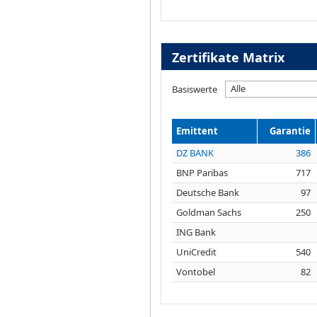
Zertifikate Matrix
Alle
Basiswerte
Emittent
Garantie
DZ BANK
386
BNP Paribas
717
Deutsche Bank
97
Goldman Sachs
250
ING Bank
UniCredit
540
Vontobel
82