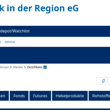
k in der Region eG
depot/Watchlist
n
Service
Börsen
Märkte
Zertifikate
Inh
sen
Fonds
Futures
Hebelprodukte
Rohstoff